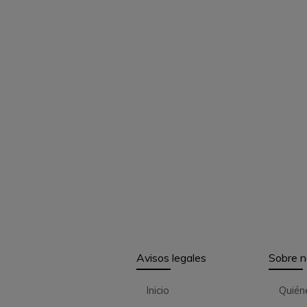
Avisos legales
Sobre n
Inicio
Quién