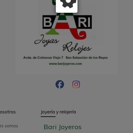
osotros
Joyería y relojería
Bari Joyeros
es somos