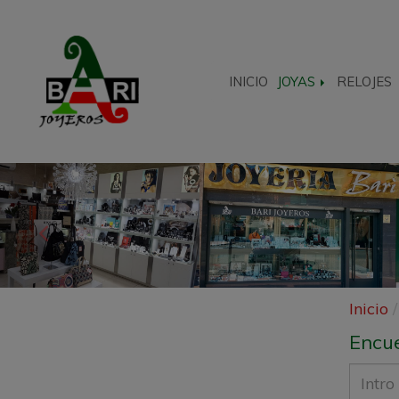
INICIO
JOYAS
RELOJES
Anterior
Inicio
Encue