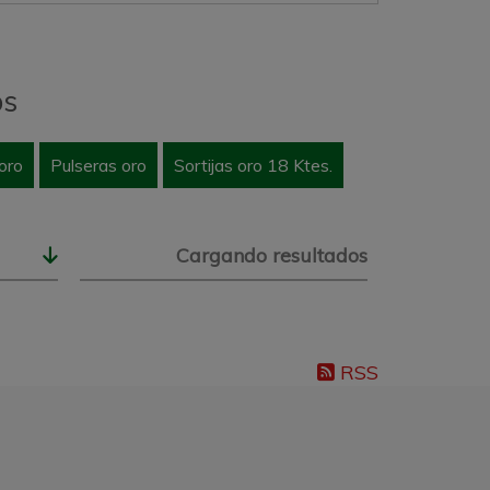
os
oro
Pulseras oro
Sortijas oro 18 Ktes.
Cargando resultados
RSS