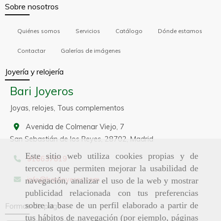
Sobre nosotros
Quiénes somos
Servicios
Catálogo
Dónde estamos
Contactar
Galerías de imágenes
Joyería y relojería
Bari Joyeros
Joyas, relojes, Tous complementos
Avenida de Colmenar Viejo, 7
San Sebastián de los Reyes,
28702,
Madrid
Este sitio web utiliza cookies propias y de
916637819
terceros que permiten mejorar la usabilidad de
info
barijoyeros.com
navegación, analizar el uso de la web y mostrar
publicidad relacionada con tus preferencias
sobre la base de un perfil elaborado a partir de
Formas de pago
tus hábitos de navegación (por ejemplo, páginas