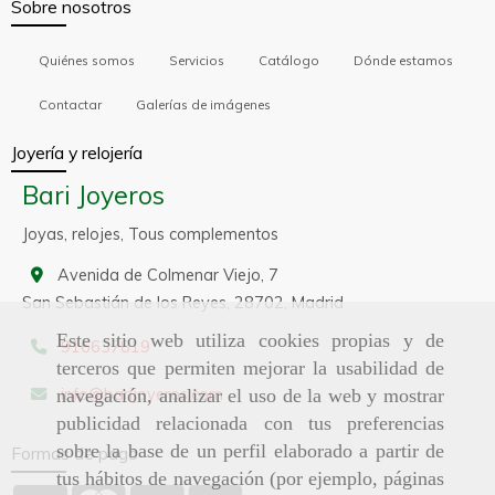
Sobre nosotros
Quiénes somos
Servicios
Catálogo
Dónde estamos
Contactar
Galerías de imágenes
Joyería y relojería
Bari Joyeros
Joyas, relojes, Tous complementos
Avenida de Colmenar Viejo, 7
San Sebastián de los Reyes,
28702,
Madrid
Este sitio web utiliza cookies propias y de
916637819
terceros que permiten mejorar la usabilidad de
info
barijoyeros.com
navegación, analizar el uso de la web y mostrar
publicidad relacionada con tus preferencias
sobre la base de un perfil elaborado a partir de
Formas de pago
tus hábitos de navegación (por ejemplo, páginas