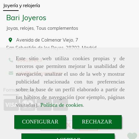
Joyería y relojería
Bari Joyeros
Joyas, relojes, Tous complementos
Avenida de Colmenar Viejo, 7
San Sebastián de los Reyes,
28702,
Madrid
Este sitio web utiliza cookies propias y de
916637819
terceros que permiten mejorar la usabilidad de
info
barijoyeros.com
navegación, analizar el uso de la web y mostrar
publicidad relacionada con tus preferencias
sobre la base de un perfil elaborado a partir de
Formas de pago
tus hábitos de navegación (por ejemplo, páginas
visitadas).
Política de cookies
.
CONFIGURAR
RECHAZAR