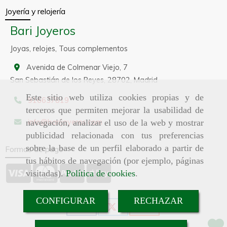
Joyería y relojería
Bari Joyeros
Joyas, relojes, Tous complementos
Avenida de Colmenar Viejo, 7
San Sebastián de los Reyes,
28702,
Madrid
Este sitio web utiliza cookies propias y de
916637819
terceros que permiten mejorar la usabilidad de
info
barijoyeros.com
navegación, analizar el uso de la web y mostrar
publicidad relacionada con tus preferencias
sobre la base de un perfil elaborado a partir de
Formas de pago
tus hábitos de navegación (por ejemplo, páginas
visitadas).
Política de cookies
.
CONFIGURAR
RECHAZAR