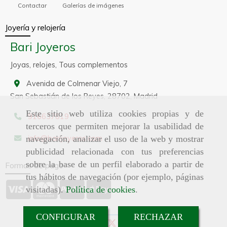
Contactar
Galerías de imágenes
Joyería y relojería
Bari Joyeros
Joyas, relojes, Tous complementos
Avenida de Colmenar Viejo, 7
San Sebastián de los Reyes,
28702,
Madrid
Este sitio web utiliza cookies propias y de
916637819
terceros que permiten mejorar la usabilidad de
info
barijoyeros.com
navegación, analizar el uso de la web y mostrar
publicidad relacionada con tus preferencias
sobre la base de un perfil elaborado a partir de
Formas de pago
tus hábitos de navegación (por ejemplo, páginas
visitadas).
Política de cookies
.
CONFIGURAR
RECHAZAR