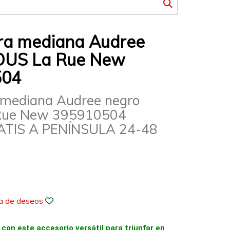
ra mediana Audree
OUS La Rue New
504
 mediana Audree negro
Rue New 395910504
ATIS A PENÍNSULA 24-48
ta de deseos
 con este accesorio versátil para triunfar en