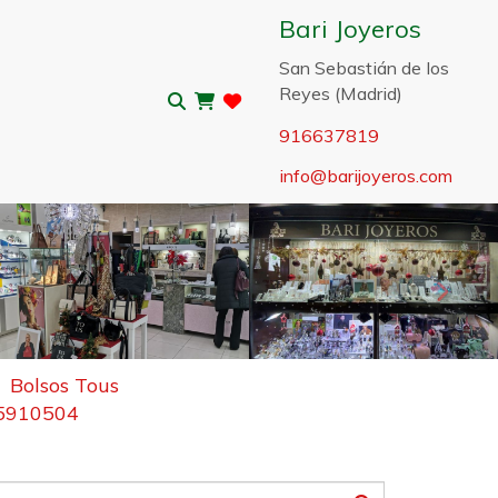
Bari Joyeros
San Sebastián de los
Reyes (Madrid)
916637819
info
barijoyeros.com
Sigui
Bolsos Tous
95910504