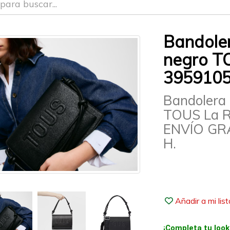
Bandole
negro T
395910
Bandolera
TOUS La 
ENVÍO GR
H.
Añadir a mi lis
¡Completa tu look