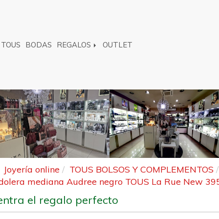
TOUS
BODAS
REGALOS
OUTLET
Joyería online
TOUS BOLSOS Y COMPLEMENTOS
dolera mediana Audree negro TOUS La Rue New 3
ntra el regalo perfecto