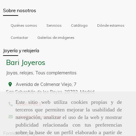
Sobre nosotros
Quiénes somos
Servicios
Catálogo
Dónde estamos
Contactar
Galerías de imágenes
Joyería y relojería
Bari Joyeros
Joyas, relojes, Tous complementos
Avenida de Colmenar Viejo, 7
San Sebastián de los Reyes,
28702,
Madrid
Este sitio web utiliza cookies propias y de
916637819
terceros que permiten mejorar la usabilidad de
info
barijoyeros.com
navegación, analizar el uso de la web y mostrar
publicidad relacionada con tus preferencias
sobre la base de un perfil elaborado a partir de
Formas de pago