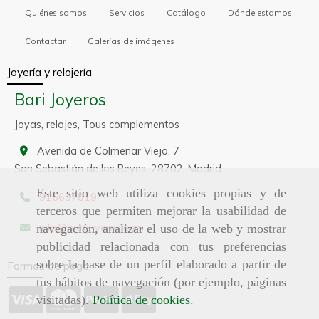
Quiénes somos
Servicios
Catálogo
Dónde estamos
Contactar
Galerías de imágenes
Joyería y relojería
Bari Joyeros
Joyas, relojes, Tous complementos
Avenida de Colmenar Viejo, 7
San Sebastián de los Reyes,
28702,
Madrid
Este sitio web utiliza cookies propias y de
916637819
terceros que permiten mejorar la usabilidad de
info
barijoyeros.com
navegación, analizar el uso de la web y mostrar
publicidad relacionada con tus preferencias
sobre la base de un perfil elaborado a partir de
Formas de pago
tus hábitos de navegación (por ejemplo, páginas
visitadas).
Política de cookies
.