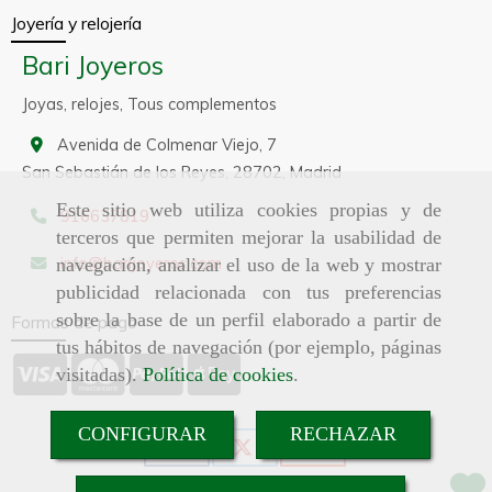
Joyería y relojería
Bari Joyeros
Joyas, relojes, Tous complementos
Avenida de Colmenar Viejo, 7
San Sebastián de los Reyes,
28702,
Madrid
Este sitio web utiliza cookies propias y de
916637819
terceros que permiten mejorar la usabilidad de
info
barijoyeros.com
navegación, analizar el uso de la web y mostrar
publicidad relacionada con tus preferencias
sobre la base de un perfil elaborado a partir de
Formas de pago
tus hábitos de navegación (por ejemplo, páginas
visitadas).
Política de cookies
.
CONFIGURAR
RECHAZAR