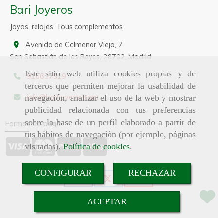
Bari Joyeros
Joyas, relojes, Tous complementos
Avenida de Colmenar Viejo, 7
San Sebastián de los Reyes,
28702,
Madrid
Este sitio web utiliza cookies propias y de
916637819
terceros que permiten mejorar la usabilidad de
info
barijoyeros.com
navegación, analizar el uso de la web y mostrar
publicidad relacionada con tus preferencias
sobre la base de un perfil elaborado a partir de
Formas de pago
tus hábitos de navegación (por ejemplo, páginas
visitadas).
Política de cookies
.
CONFIGURAR
RECHAZAR
ACEPTAR