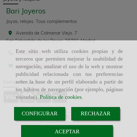
Bari Joyeros
Joyas, relojes, Tous complementos
Avenida de Colmenar Viejo, 7
San Sebastián de los Reyes,
28702,
Madrid
Este sitio web utiliza cookies propias y de
916637819
terceros que permiten mejorar la usabilidad de
info
barijoyeros.com
navegación, analizar el uso de la web y mostrar
publicidad relacionada con tus preferencias
sobre la base de un perfil elaborado a partir de
Formas de pago
tus hábitos de navegación (por ejemplo, páginas
visitadas).
Política de cookies
.
CONFIGURAR
RECHAZAR
ACEPTAR