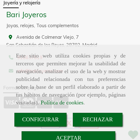
Joyería y relojería
Bari Joyeros
Joyas, relojes, Tous complementos
Avenida de Colmenar Viejo, 7
San Sebastián de los Reyes,
28702,
Madrid
Este sitio web utiliza cookies propias y de
916637819
terceros que permiten mejorar la usabilidad de
info
barijoyeros.com
navegación, analizar el uso de la web y mostrar
publicidad relacionada con tus preferencias
sobre la base de un perfil elaborado a partir de
Formas de pago
tus hábitos de navegación (por ejemplo, páginas
visitadas).
Política de cookies
.
CONFIGURAR
RECHAZAR
ACEPTAR