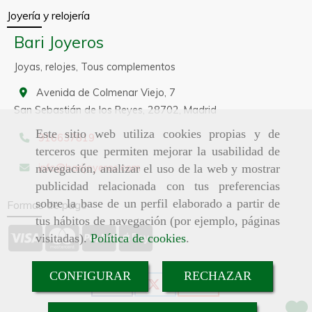
Joyería y relojería
Bari Joyeros
Joyas, relojes, Tous complementos
Avenida de Colmenar Viejo, 7
San Sebastián de los Reyes,
28702,
Madrid
Este sitio web utiliza cookies propias y de
916637819
terceros que permiten mejorar la usabilidad de
info
barijoyeros.com
navegación, analizar el uso de la web y mostrar
publicidad relacionada con tus preferencias
sobre la base de un perfil elaborado a partir de
Formas de pago
tus hábitos de navegación (por ejemplo, páginas
visitadas).
Política de cookies
.
CONFIGURAR
RECHAZAR