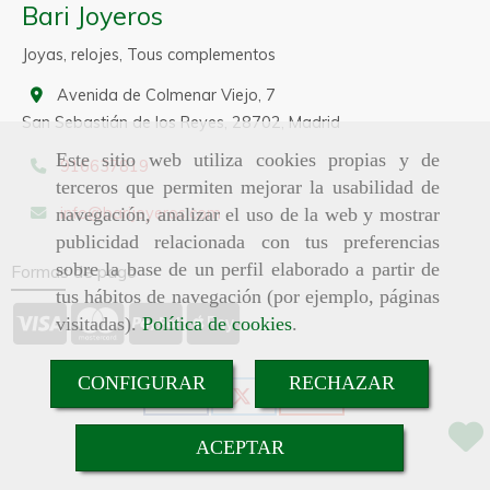
Bari Joyeros
Joyas, relojes, Tous complementos
Avenida de Colmenar Viejo, 7
San Sebastián de los Reyes,
28702,
Madrid
Este sitio web utiliza cookies propias y de
916637819
terceros que permiten mejorar la usabilidad de
info
barijoyeros.com
navegación, analizar el uso de la web y mostrar
publicidad relacionada con tus preferencias
sobre la base de un perfil elaborado a partir de
Formas de pago
tus hábitos de navegación (por ejemplo, páginas
visitadas).
Política de cookies
.
CONFIGURAR
RECHAZAR
ACEPTAR