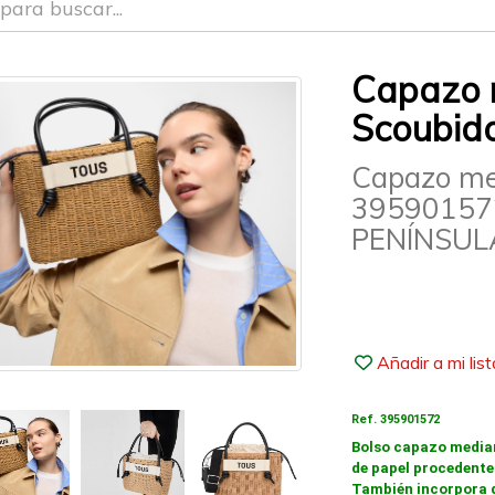
Capazo 
Scoubid
Capazo me
39590157
PENÍNSULA
Añadir a mi lis
Ref. 395901572
Bolso capazo media
de papel procedente
También incorpora de