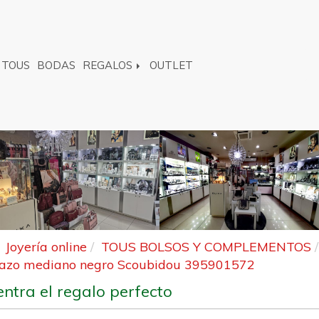
TOUS
BODAS
REGALOS
OUTLET
Joyería online
TOUS BOLSOS Y COMPLEMENTOS
azo mediano negro Scoubidou 395901572
ntra el regalo perfecto