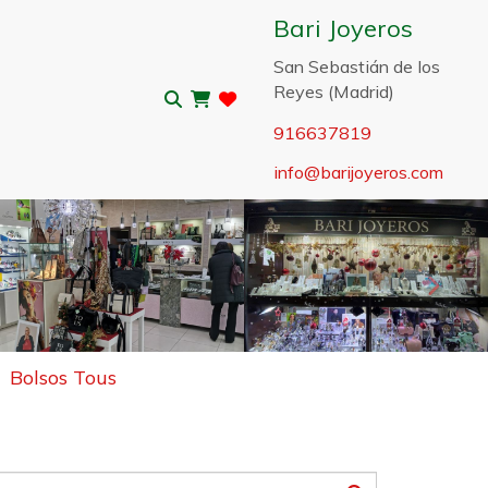
Bari Joyeros
San Sebastián de los
Reyes (Madrid)
916637819
info
barijoyeros.com
Sigui
Bolsos Tous