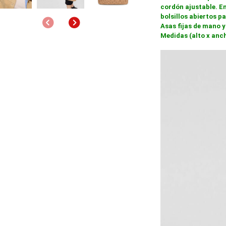
cordón ajustable. En
bolsillos abiertos p
Anterior
Siguiente
Asas fijas de mano y
Medidas (alto x anch