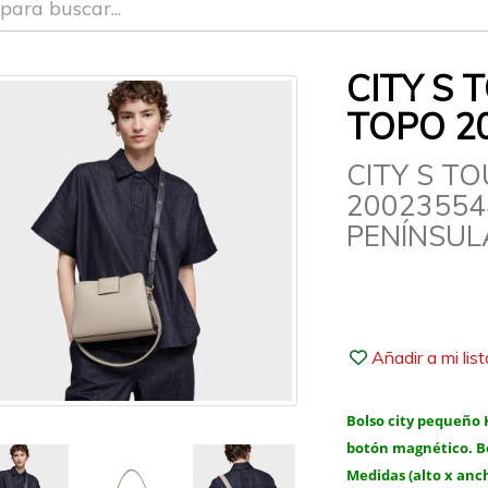
CITY S 
TOPO 2
CITY S T
20023554
PENÍNSULA
Añadir a mi lis
Bolso city pequeño 
botón magnético. Bol
Medidas (alto x anch