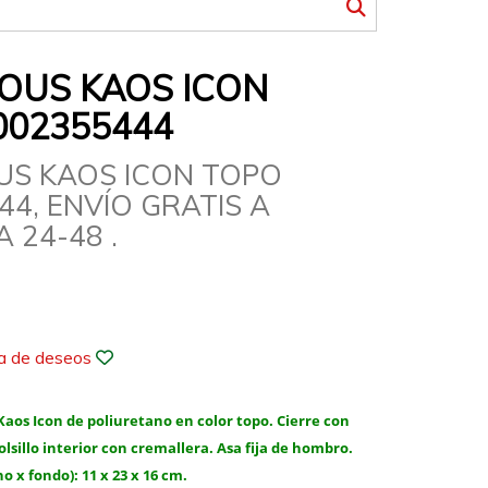
TOUS KAOS ICON
002355444
OUS KAOS ICON TOPO
44, ENVÍO GRATIS A
 24-48 .
ta de deseos
Kaos Icon de poliuretano en color topo. Cierre con
sillo interior con cremallera. Asa fija de hombro.
o x fondo): 11 x 23 x 16 cm.