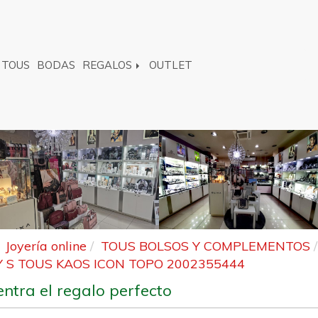
TOUS
BODAS
REGALOS
OUTLET
Joyería online
TOUS BOLSOS Y COMPLEMENTOS
Y S TOUS KAOS ICON TOPO 2002355444
ntra el regalo perfecto