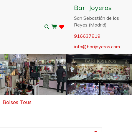
Bari Joyeros
San Sebastián de los
Reyes (Madrid)
916637819
info
barijoyeros.com
Sigui
Bolsos Tous