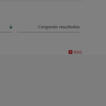
Cargando resultados
RSS