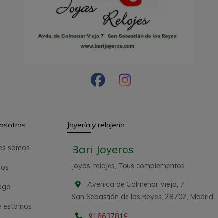
osotros
Joyería y relojería
Bari Joyeros
es somos
Joyas, relojes, Tous complementos
ios
Avenida de Colmenar Viejo, 7
ogo
San Sebastián de los Reyes,
28702,
Madrid
 estamos
916637819