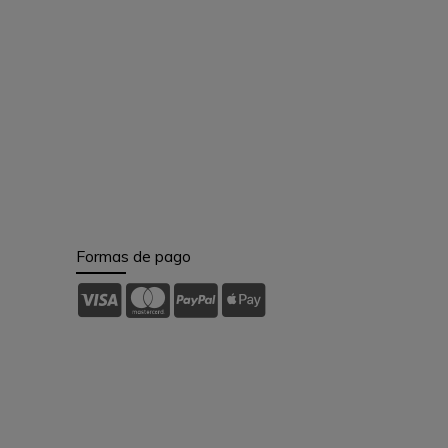
Formas de pago