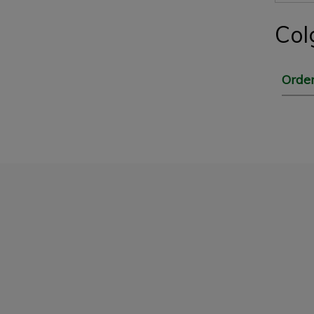
Col
Orde