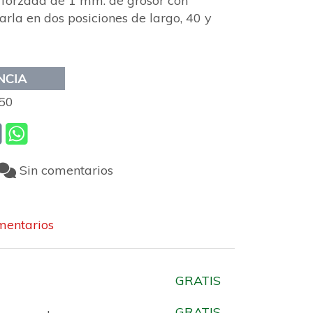
 forzada de 1 mm. de grosor con
arla en dos posiciones de largo, 40 y
NCIA
50
Sin comentarios
entarios
GRATIS
GRATIS