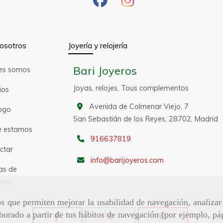
osotros
Joyería y relojería
Bari Joyeros
es somos
Joyas, relojes, Tous complementos
ios
Avenida de Colmenar Viejo, 7
ogo
San Sebastián de los Reyes,
28702,
Madrid
 estamos
916637819
ctar
info
barijoyeros.com
as de
nes
ros que permiten mejorar la usabilidad de navegación, analiza
aborado a partir de tus hábitos de navegación (por ejemplo, pá