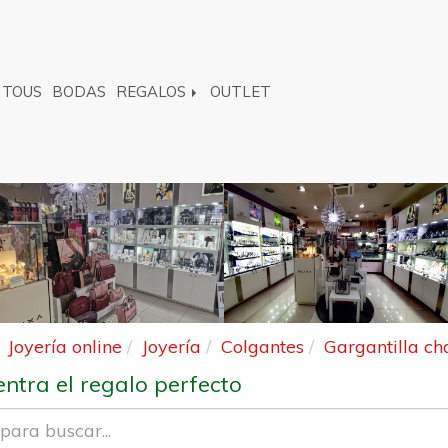
TOUS
BODAS
REGALOS
OUTLET
Joyería online
Joyería
Colgantes
Gargantilla ch
ntra el regalo perfecto