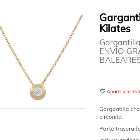
Garganti
Kilates
Gargantill
ENVÍO GR
BALEARES
Añadir a mi lis
Gargantilla cha
circonita.
Parte trasera 