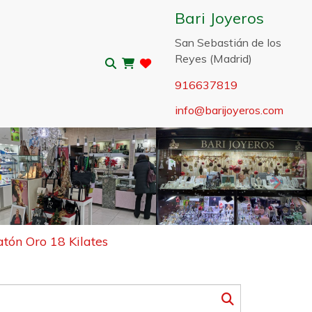
Bari Joyeros
San Sebastián de los
Reyes (Madrid)
916637819
info
barijoyeros.com
Sigui
atón Oro 18 Kilates