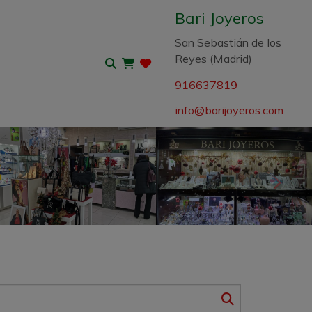
Bari Joyeros
San Sebastián de los
Reyes (Madrid)
916637819
info
barijoyeros.com
Sigui