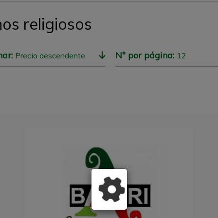
nos religiosos
nar:
Nº por página:
Precio descendente
12