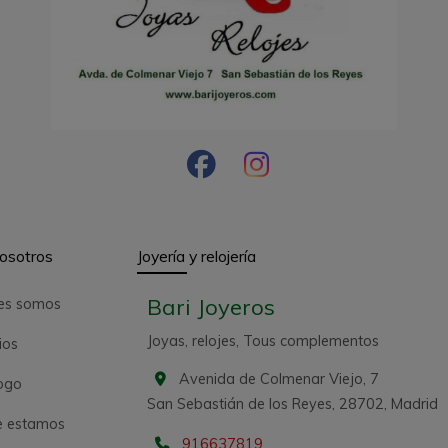
osotros
Joyería y relojería
Bari Joyeros
es somos
Joyas, relojes, Tous complementos
ios
Avenida de Colmenar Viejo, 7
ogo
San Sebastián de los Reyes,
28702,
Madrid
 estamos
916637819