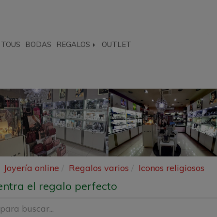
TOUS
BODAS
REGALOS
OUTLET
Joyería online
Regalos varios
Iconos religiosos
ntra el regalo perfecto