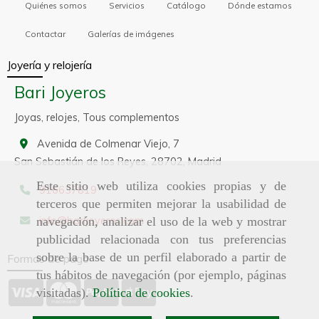
Quiénes somos
Servicios
Catálogo
Dónde estamos
Contactar
Galerías de imágenes
Joyería y relojería
Bari Joyeros
Joyas, relojes, Tous complementos
Avenida de Colmenar Viejo, 7
San Sebastián de los Reyes,
28702,
Madrid
Este sitio web utiliza cookies propias y de
916637819
terceros que permiten mejorar la usabilidad de
info
barijoyeros.com
navegación, analizar el uso de la web y mostrar
publicidad relacionada con tus preferencias
sobre la base de un perfil elaborado a partir de
Formas de pago
tus hábitos de navegación (por ejemplo, páginas
visitadas).
Política de cookies
.