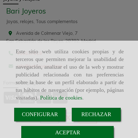
Bari Joyeros
Joyas, relojes, Tous complementos
Avenida de Colmenar Viejo, 7
San Sebastián de los Reyes,
28702,
Madrid
Este sitio web utiliza cookies propias y de
916637819
terceros que permiten mejorar la usabilidad de
info
barijoyeros.com
navegación, analizar el uso de la web y mostrar
publicidad relacionada con tus preferencias
sobre la base de un perfil elaborado a partir de
Formas de pago
tus hábitos de navegación (por ejemplo, páginas
visitadas).
Política de cookies
.
CONFIGURAR
RECHAZAR
ACEPTAR