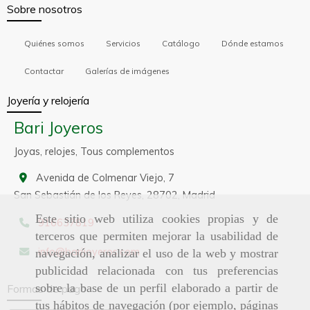
Sobre nosotros
Quiénes somos
Servicios
Catálogo
Dónde estamos
Contactar
Galerías de imágenes
Joyería y relojería
Bari Joyeros
Joyas, relojes, Tous complementos
Avenida de Colmenar Viejo, 7
San Sebastián de los Reyes,
28702,
Madrid
Este sitio web utiliza cookies propias y de
916637819
terceros que permiten mejorar la usabilidad de
info
barijoyeros.com
navegación, analizar el uso de la web y mostrar
publicidad relacionada con tus preferencias
sobre la base de un perfil elaborado a partir de
Formas de pago
tus hábitos de navegación (por ejemplo, páginas