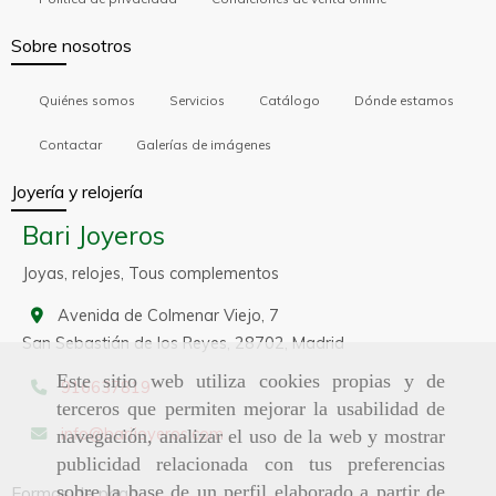
Sobre nosotros
Quiénes somos
Servicios
Catálogo
Dónde estamos
Contactar
Galerías de imágenes
Joyería y relojería
Bari Joyeros
Joyas, relojes, Tous complementos
Avenida de Colmenar Viejo, 7
San Sebastián de los Reyes,
28702,
Madrid
Este sitio web utiliza cookies propias y de
916637819
terceros que permiten mejorar la usabilidad de
info
barijoyeros.com
navegación, analizar el uso de la web y mostrar
publicidad relacionada con tus preferencias
sobre la base de un perfil elaborado a partir de
Formas de pago