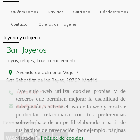
Quiénes somos
Servicios
Catálogo
Dónde estamos
Contactar
Galerías de imágenes
Joyería y relojería
Bari Joyeros
Joyas, relojes, Tous complementos
Avenida de Colmenar Viejo, 7
San Sebastián de los Reyes,
28702,
Madrid
Este sitio web utiliza cookies propias y de
916637819
terceros que permiten mejorar la usabilidad de
info
barijoyeros.com
navegación, analizar el uso de la web y mostrar
publicidad relacionada con tus preferencias
sobre la base de un perfil elaborado a partir de
Formas de pago
tus hábitos de navegación (por ejemplo, páginas
visitadas).
Política de cookies
.