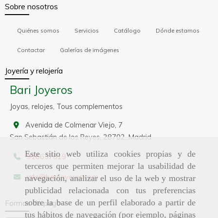
Sobre nosotros
Quiénes somos
Servicios
Catálogo
Dónde estamos
Contactar
Galerías de imágenes
Joyería y relojería
Bari Joyeros
Joyas, relojes, Tous complementos
Avenida de Colmenar Viejo, 7
San Sebastián de los Reyes,
28702,
Madrid
Este sitio web utiliza cookies propias y de
916637819
terceros que permiten mejorar la usabilidad de
info
barijoyeros.com
navegación, analizar el uso de la web y mostrar
publicidad relacionada con tus preferencias
sobre la base de un perfil elaborado a partir de
Formas de pago
tus hábitos de navegación (por ejemplo, páginas