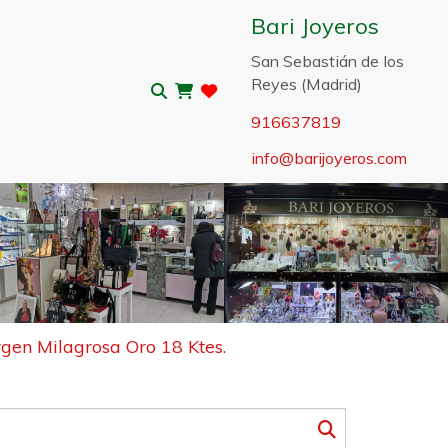
Bari Joyeros
San Sebastián de los
Reyes (Madrid)
916637819
info
barijoyeros.com
Sigui
gen Milagrosa Oro 18 Ktes.