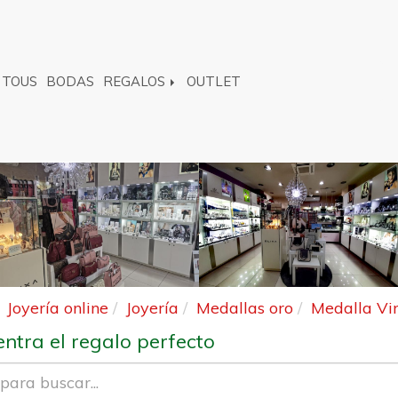
TOUS
BODAS
REGALOS
OUTLET
Joyería online
Joyería
Medallas oro
Medalla Vir
ntra el regalo perfecto