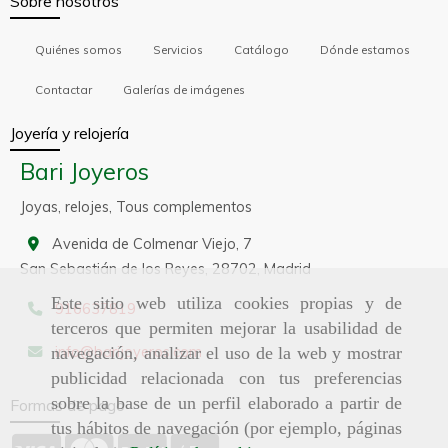
Sobre nosotros
Quiénes somos
Servicios
Catálogo
Dónde estamos
Contactar
Galerías de imágenes
Joyería y relojería
Bari Joyeros
Joyas, relojes, Tous complementos
Avenida de Colmenar Viejo, 7
San Sebastián de los Reyes,
28702,
Madrid
Este sitio web utiliza cookies propias y de
916637819
terceros que permiten mejorar la usabilidad de
info
barijoyeros.com
navegación, analizar el uso de la web y mostrar
publicidad relacionada con tus preferencias
sobre la base de un perfil elaborado a partir de
Formas de pago
tus hábitos de navegación (por ejemplo, páginas