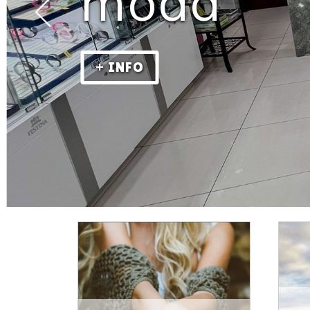
moda
+ INFO
Joyería, relojería, plat