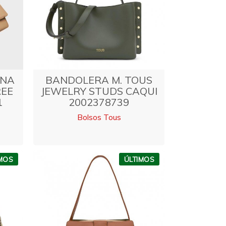
ANA
BANDOLERA M. TOUS
EE
JEWELRY STUDS CAQUI
1
2002378739
Bolsos Tous
IMOS
ÚLTIMOS