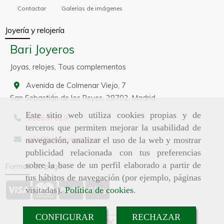
Contactar
Galerías de imágenes
Joyería y relojería
Bari Joyeros
Joyas, relojes, Tous complementos
Avenida de Colmenar Viejo, 7
San Sebastián de los Reyes,
28702,
Madrid
Este sitio web utiliza cookies propias y de
916637819
terceros que permiten mejorar la usabilidad de
info
barijoyeros.com
navegación, analizar el uso de la web y mostrar
publicidad relacionada con tus preferencias
sobre la base de un perfil elaborado a partir de
Formas de pago
tus hábitos de navegación (por ejemplo, páginas
visitadas).
Política de cookies
.
CONFIGURAR
RECHAZAR