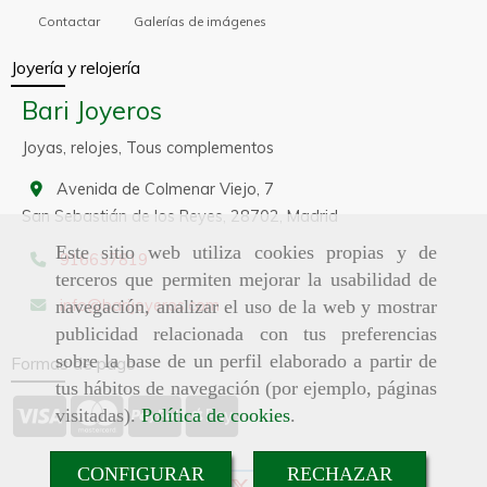
Contactar
Galerías de imágenes
Joyería y relojería
Bari Joyeros
Joyas, relojes, Tous complementos
Avenida de Colmenar Viejo, 7
San Sebastián de los Reyes,
28702,
Madrid
Este sitio web utiliza cookies propias y de
916637819
terceros que permiten mejorar la usabilidad de
info
barijoyeros.com
navegación, analizar el uso de la web y mostrar
publicidad relacionada con tus preferencias
sobre la base de un perfil elaborado a partir de
Formas de pago
tus hábitos de navegación (por ejemplo, páginas
visitadas).
Política de cookies
.
CONFIGURAR
RECHAZAR