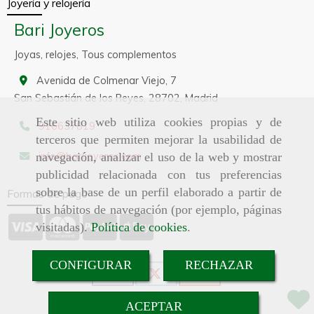
Joyería y relojería
Bari Joyeros
Joyas, relojes, Tous complementos
Avenida de Colmenar Viejo, 7
San Sebastián de los Reyes,
28702,
Madrid
Este sitio web utiliza cookies propias y de
916637819
terceros que permiten mejorar la usabilidad de
info
barijoyeros.com
navegación, analizar el uso de la web y mostrar
publicidad relacionada con tus preferencias
sobre la base de un perfil elaborado a partir de
Formas de pago
tus hábitos de navegación (por ejemplo, páginas
visitadas).
Política de cookies
.
CONFIGURAR
RECHAZAR
ACEPTAR