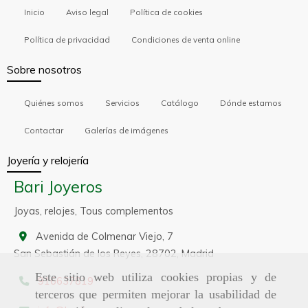
Inicio
Aviso legal
Política de cookies
Política de privacidad
Condiciones de venta online
Sobre nosotros
Quiénes somos
Servicios
Catálogo
Dónde estamos
Contactar
Galerías de imágenes
Joyería y relojería
Bari Joyeros
Joyas, relojes, Tous complementos
Avenida de Colmenar Viejo, 7
San Sebastián de los Reyes,
28702,
Madrid
Este sitio web utiliza cookies propias y de
916637819
terceros que permiten mejorar la usabilidad de