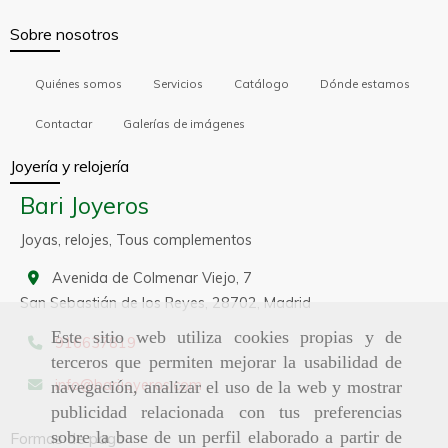
Sobre nosotros
Quiénes somos
Servicios
Catálogo
Dónde estamos
Contactar
Galerías de imágenes
Joyería y relojería
Bari Joyeros
Joyas, relojes, Tous complementos
Avenida de Colmenar Viejo, 7
San Sebastián de los Reyes,
28702,
Madrid
Este sitio web utiliza cookies propias y de
916637819
terceros que permiten mejorar la usabilidad de
info
barijoyeros.com
navegación, analizar el uso de la web y mostrar
publicidad relacionada con tus preferencias
sobre la base de un perfil elaborado a partir de
Formas de pago