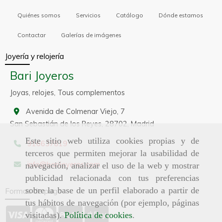
Quiénes somos
Servicios
Catálogo
Dónde estamos
Contactar
Galerías de imágenes
Joyería y relojería
Bari Joyeros
Joyas, relojes, Tous complementos
Avenida de Colmenar Viejo, 7
San Sebastián de los Reyes,
28702,
Madrid
Este sitio web utiliza cookies propias y de
916637819
terceros que permiten mejorar la usabilidad de
info
barijoyeros.com
navegación, analizar el uso de la web y mostrar
publicidad relacionada con tus preferencias
sobre la base de un perfil elaborado a partir de
Formas de pago
tus hábitos de navegación (por ejemplo, páginas
visitadas).
Política de cookies
.