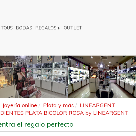
TOUS
BODAS
REGALOS
OUTLET
Joyería online
Plata y más
LINEARGENT
DIENTES PLATA BICOLOR ROSA by LINEARGENT
ntra el regalo perfecto