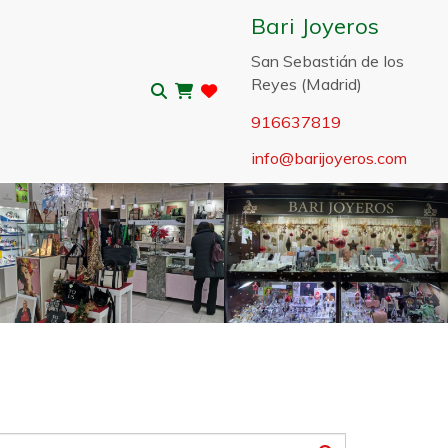
Bari Joyeros
San Sebastián de los
Reyes (Madrid)
916637819
info
barijoyeros.com
Sigui