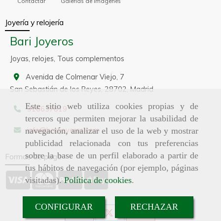
Contactar
Galerías de imágenes
Joyería y relojería
Bari Joyeros
Joyas, relojes, Tous complementos
Avenida de Colmenar Viejo, 7
San Sebastián de los Reyes,
28702,
Madrid
Este sitio web utiliza cookies propias y de
916637819
terceros que permiten mejorar la usabilidad de
info
barijoyeros.com
navegación, analizar el uso de la web y mostrar
publicidad relacionada con tus preferencias
sobre la base de un perfil elaborado a partir de
Formas de pago
tus hábitos de navegación (por ejemplo, páginas
visitadas).
Política de cookies
.
CONFIGURAR
RECHAZAR