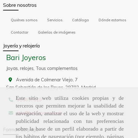
Sobre nosotros
Quiénes somos
Servicios
Catálogo
Dónde estamos
Contactar
Galerías de imágenes
Joyería y relojería
Bari Joyeros
Joyas, relojes, Tous complementos
Avenida de Colmenar Viejo, 7
San Sebastián de los Reyes,
28702,
Madrid
Este sitio web utiliza cookies propias y de
916637819
terceros que permiten mejorar la usabilidad de
info
barijoyeros.com
navegación, analizar el uso de la web y mostrar
publicidad relacionada con tus preferencias
sobre la base de un perfil elaborado a partir de
Formas de pago
tus hábitos de navegación (por ejemplo, páginas