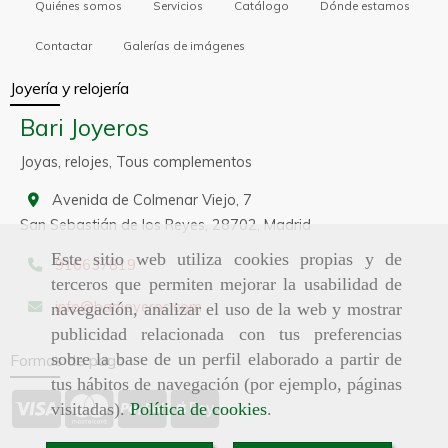
Quiénes somos
Servicios
Catálogo
Dónde estamos
Contactar
Galerías de imágenes
Joyería y relojería
Bari Joyeros
Joyas, relojes, Tous complementos
Avenida de Colmenar Viejo, 7
San Sebastián de los Reyes,
28702,
Madrid
Este sitio web utiliza cookies propias y de
916637819
terceros que permiten mejorar la usabilidad de
info
barijoyeros.com
navegación, analizar el uso de la web y mostrar
publicidad relacionada con tus preferencias
sobre la base de un perfil elaborado a partir de
Formas de pago
tus hábitos de navegación (por ejemplo, páginas
visitadas).
Política de cookies
.