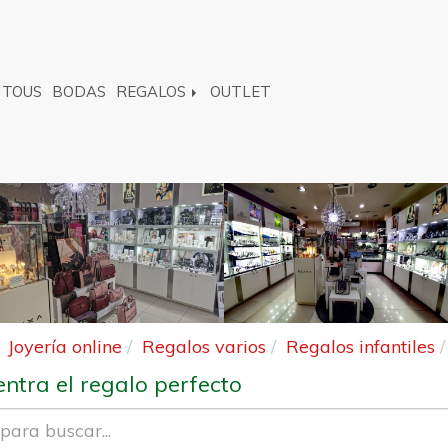
TOUS
BODAS
REGALOS
OUTLET
Joyería online
Regalos varios
Regalos infantiles
ntra el regalo perfecto