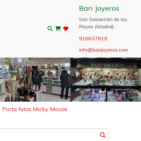
Bari Joyeros
San Sebastián de los
Reyes (Madrid)
916637819
info
barijoyeros.com
Sigui
Porta fotos Micky Mouse