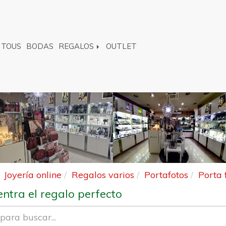
TOUS
BODAS
REGALOS
OUTLET
Joyería online
Regalos varios
Portafotos
Porta 
ntra el regalo perfecto