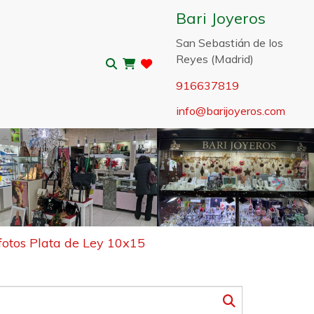
Bari Joyeros
San Sebastián de los
Reyes (Madrid)
916637819
info
barijoyeros.com
Sigui
fotos Plata de Ley 10x15