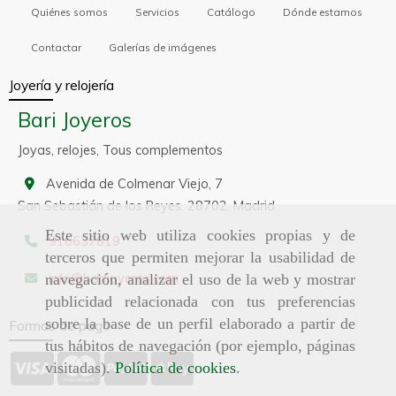
Quiénes somos
Servicios
Catálogo
Dónde estamos
Contactar
Galerías de imágenes
Joyería y relojería
Bari Joyeros
Joyas, relojes, Tous complementos
Avenida de Colmenar Viejo, 7
San Sebastián de los Reyes,
28702,
Madrid
Este sitio web utiliza cookies propias y de
916637819
terceros que permiten mejorar la usabilidad de
info
barijoyeros.com
navegación, analizar el uso de la web y mostrar
publicidad relacionada con tus preferencias
sobre la base de un perfil elaborado a partir de
Formas de pago
tus hábitos de navegación (por ejemplo, páginas
visitadas).
Política de cookies
.