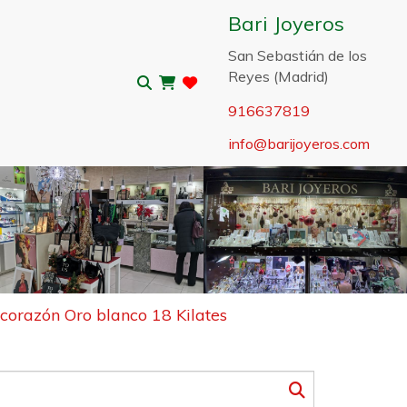
Bari Joyeros
San Sebastián de los
Reyes (Madrid)
916637819
info
barijoyeros.com
Sigui
 corazón Oro blanco 18 Kilates