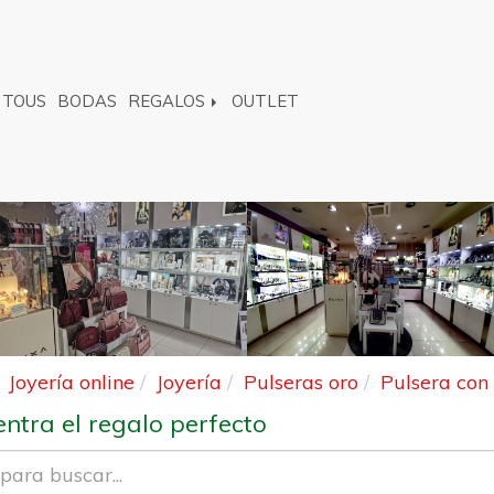
TOUS
BODAS
REGALOS
OUTLET
Joyería online
Joyería
Pulseras oro
Pulsera con
ntra el regalo perfecto