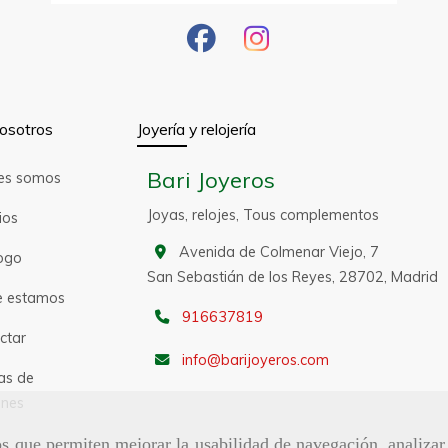
osotros
Joyería y relojería
Bari Joyeros
es somos
Joyas, relojes, Tous complementos
ios
Avenida de Colmenar Viejo, 7
ogo
San Sebastián de los Reyes,
28702,
Madrid
 estamos
916637819
ctar
info
barijoyeros.com
as de
nes
ros que permiten mejorar la usabilidad de navegación, analiza