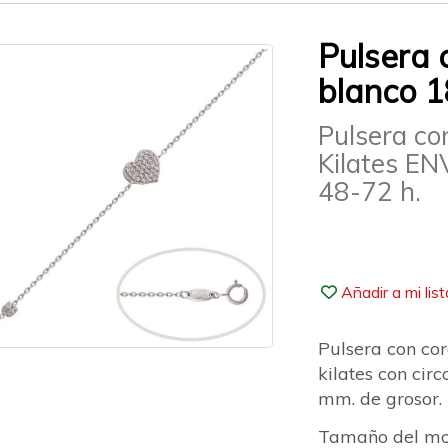
Pulsera 
blanco 1
Pulsera co
Kilates E
48-72 h.
Añadir a mi lis
Pulsera con co
kilates con cir
mm. de grosor.
Tamaño del mo