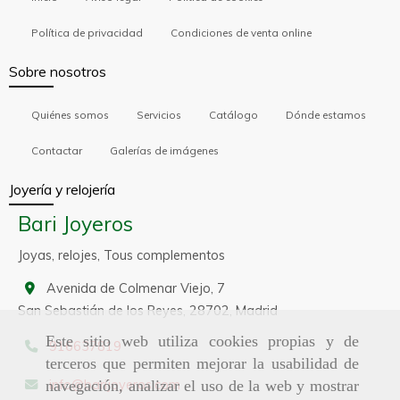
Política de privacidad
Condiciones de venta online
Sobre nosotros
Quiénes somos
Servicios
Catálogo
Dónde estamos
Contactar
Galerías de imágenes
Joyería y relojería
Bari Joyeros
Joyas, relojes, Tous complementos
Avenida de Colmenar Viejo, 7
San Sebastián de los Reyes,
28702,
Madrid
Este sitio web utiliza cookies propias y de
916637819
terceros que permiten mejorar la usabilidad de
info
barijoyeros.com
navegación, analizar el uso de la web y mostrar