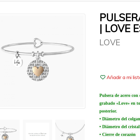
PULSER
| LOVE 
LOVE
Añadir a mi lis
Pulsera de acero con 
grabado «Love» en tod
posterior.
• Diámetro del colga
• Diámetro del crista
• Cierre de corazón