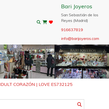
Bari Joyeros
San Sebastián de los
Reyes (Madrid)
916637819
info
barijoyeros.com
Sigui
IDULT CORAZÓN | LOVE ES732125