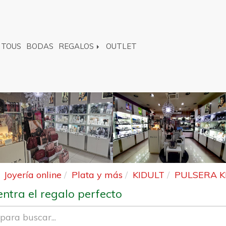
TOUS
BODAS
REGALOS
OUTLET
Joyería online
Plata y más
KIDULT
PULSERA K
ntra el regalo perfecto