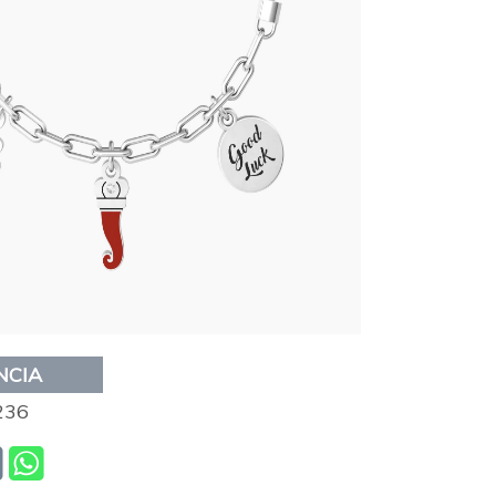
NCIA
236