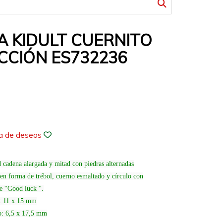
A KIDULT CUERNITO
CCIÓN ES732236
ta de deseos
d cadena alargada y mitad con piedras alternadas
 en forma de trébol, cuerno esmaltado y círculo con
je “Good luck “.
l: 11 x 15 mm
o: 6,5 x 17,5 mm