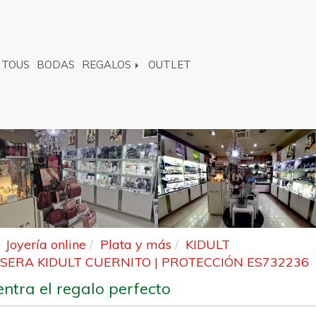
TOUS
BODAS
REGALOS
OUTLET
Joyería online
Plata y más
KIDULT
SERA KIDULT CUERNITO | PROTECCIÓN ES732236
ntra el regalo perfecto