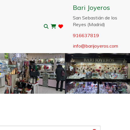
Bari Joyeros
San Sebastián de los
Reyes (Madrid)
916637819
info
barijoyeros.com
Sigui