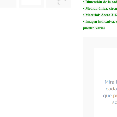
• Dimensión de la c
• Medida única, circ
• Material: Acero 316
• Imagen indicativa, s
pueden variar