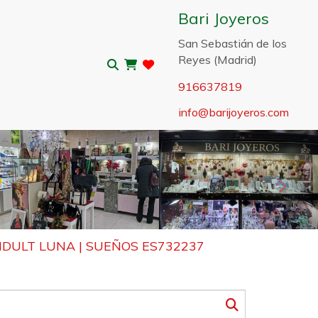
Bari Joyeros
San Sebastián de los
Reyes (Madrid)
916637819
info
barijoyeros.com
Sigui
IDULT LUNA | SUEÑOS ES732237