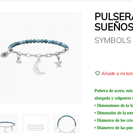
PULSERA
SUEÑOS
SYMBOLS
Añadir a mi lis
Pulsera de acero, mit
alargada y colgantes 
• Dimensiones de la 
• Dimensión de la est
• Diámetro de los cri
• Diámetro de las pi