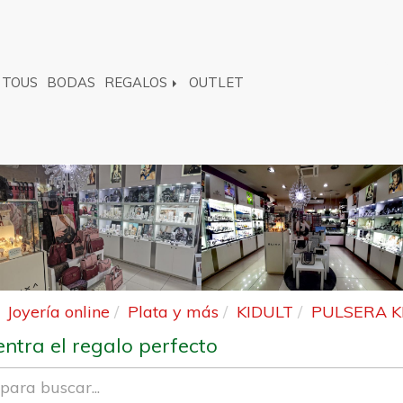
TOUS
BODAS
REGALOS
OUTLET
Joyería online
Plata y más
KIDULT
PULSERA K
ntra el regalo perfecto