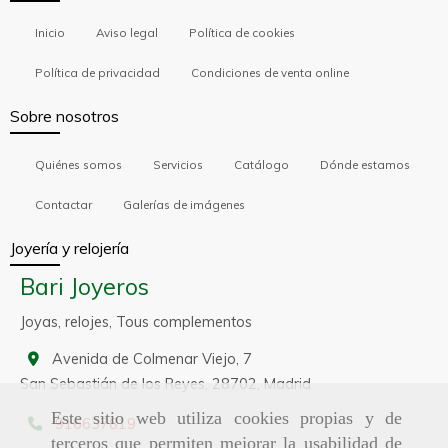
Inicio
Aviso legal
Política de cookies
Política de privacidad
Condiciones de venta online
Sobre nosotros
Quiénes somos
Servicios
Catálogo
Dónde estamos
Contactar
Galerías de imágenes
Joyería y relojería
Bari Joyeros
Joyas, relojes, Tous complementos
Avenida de Colmenar Viejo, 7
San Sebastián de los Reyes,
28702,
Madrid
Este sitio web utiliza cookies propias y de
916637819
terceros que permiten mejorar la usabilidad de