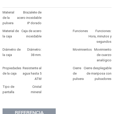
Material
Brazalete de
de la
acero inoxidable
pulsera
IP dorado
Material de
Caja de acero
Funciones
Funciones:
la caja
inoxidable
Hora, minutos y
segundos
Diámetro de
Diámetro:
Movimientos
Movimiento
la caja
38 mm.
de cuarzo
analógico
Propiedades
Resistente al
Cierre
Cierre desplegable
de la caja
agua hasta 5
de
de mariposa con
ATM
pulsera
pulsadores
Tipo de
Cristal
pantalla
mineral
REFERENCIA