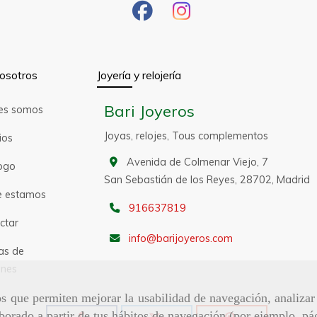
osotros
Joyería y relojería
Bari Joyeros
es somos
Joyas, relojes, Tous complementos
ios
Avenida de Colmenar Viejo, 7
ogo
San Sebastián de los Reyes,
28702,
Madrid
 estamos
916637819
ctar
info
barijoyeros.com
as de
nes
ros que permiten mejorar la usabilidad de navegación, analiza
aborado a partir de tus hábitos de navegación (por ejemplo, pá