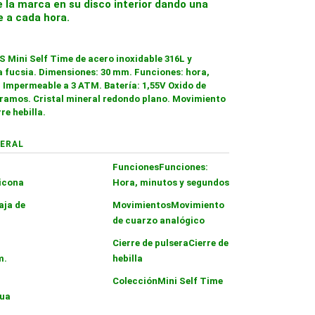
 la marca en su disco interior dando una
 a cada hora.
S Mini Self Time de acero inoxidable 316L y
a fucsia. Dimensiones: 30 mm. Funciones: hora,
 Impermeable a 3 ATM. Batería: 1,55V Oxido de
ramos. Cristal mineral redondo plano. Movimiento
re hebilla.
ERAL
Funciones
Funciones:
licona
Hora, minutos y segundos
aja de
Movimientos
Movimiento
de cuarzo analógico
Cierre de pulsera
Cierre de
m.
hebilla
Colección
Mini Self Time
gua