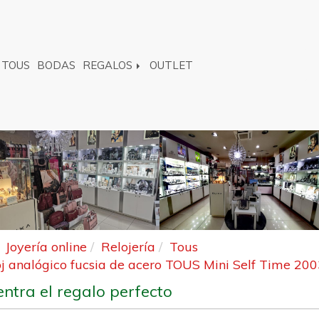
TOUS
BODAS
REGALOS
OUTLET
Joyería online
Relojería
Tous
j analógico fucsia de acero TOUS Mini Self Time 2
ntra el regalo perfecto