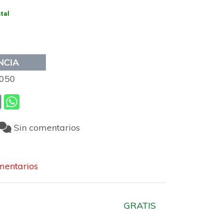
stal
NCIA
050
Sin comentarios
entarios
GRATIS