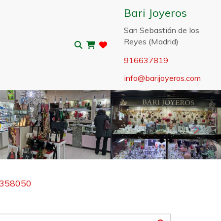
Bari Joyeros
San Sebastián de los
Reyes (Madrid)
916637819
info
barijoyeros.com
Sigui
00358050