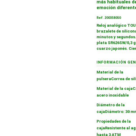
más habituales de
emoción diferente
Ref. 200358050
Reloj analógico TOU
brazalete de silicon
minutos y segundos.
plata SR626SW/0,3 g
cuarzo japonés. Cier
INFORMACIÓN GEN
Material de la
pulsera
Correa de si
Material de la caja
C
acero inoxidable
Diámetro de la
caja
Diámetro: 30 m
Propiedades de la
caja
Resistente al a
hasta 3 ATM